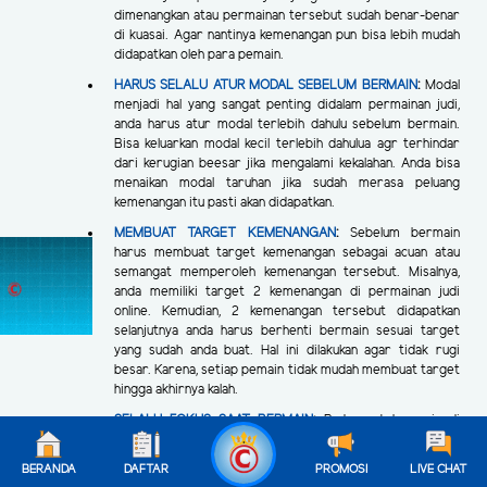
dimenangkan atau permainan tersebut sudah benar-benar
di kuasai. Agar nantinya kemenangan pun bisa lebih mudah
didapatkan oleh para pemain.
HARUS SELALU ATUR MODAL SEBELUM BERMAIN
:
Modal
menjadi hal yang sangat penting didalam permainan judi,
anda harus atur modal terlebih dahulu sebelum bermain.
Bisa keluarkan modal kecil terlebih dahulua agr terhindar
dari kerugian beesar jika mengalami kekalahan. Anda bisa
menaikan modal taruhan jika sudah merasa peluang
kemenangan itu pasti akan didapatkan.
MEMBUAT TARGET KEMENANGAN
:
Sebelum bermain
harus membuat target kemenangan sebagai acuan atau
semangat memperoleh kemenangan tersebut. Misalnya,
anda memiliki target 2 kemenangan di permainan judi
online. Kemudian, 2 kemenangan tersebut didapatkan
selanjutnya anda harus berhenti bermain sesuai target
yang sudah anda buat. Hal ini dilakukan agar tidak rugi
besar. Karena, setiap pemain tidak mudah membuat target
hingga akhirnya kalah.
SELALU FOKUS SAAT BERMAIN
:
Pada saat bermain di
usahakan untuk selalu fokus agar tidak mudah dikalahkan
oleh lawan atau permainannya. Jika konsentrasi anda hilang
BERANDA
DAFTAR
PROMOSI
LIVE CHAT
pasti akan membuat anda kalah besar. Maka, kefokusan