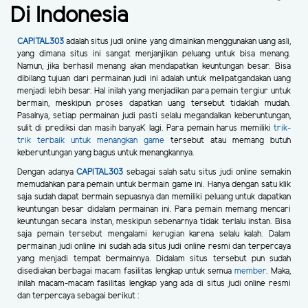
Di Indonesia
CAPITAL303
adalah situs judi online yang dimainkan menggunakan uang asli,
yang dimana situs ini sangat menjanjikan peluang untuk bisa menang.
Namun, jika berhasil menang akan mendapatkan keuntungan besar. Bisa
dibilang tujuan dari permainan judi ini adalah untuk melipatgandakan uang
menjadi lebih besar. Hal inilah yang menjadikan para pemain tergiur untuk
bermain, meskipun proses dapatkan uang tersebut tidaklah mudah.
Pasalnya, setiap permainan judi pasti selalu megandalkan keberuntungan,
sulit di prediksi dan masih banyaK lagi. Para pemain harus memiliki
trik-
trik terbaik untuk menangkan game
tersebut atau memang butuh
keberuntungan yang bagus untuk menangkannya.
Dengan adanya
CAPITAL303
sebagai salah satu situs judi online semakin
memudahkan para pemain untuk bermain game ini. Hanya dengan satu klik
saja sudah dapat bermain sepuasnya dan memiliki peluang untuk dapatkan
keuntungan besar didalam permainan ini. Para pemain memang mencari
keuntungan secara instan, meskipun sebenarnya tidak terlalu instan. Bisa
saja pemain tersebut mengalami kerugian karena selalu kalah. Dalam
permainan judi online ini sudah ada situs judi online resmi dan terpercaya
yang menjadi tempat bermainnya. Didalam situs tersebut pun sudah
disediakan berbagai macam fasilitas lengkap untuk semua
member
. Maka,
inilah macam-macam fasilitas lengkap yang ada di situs judi online resmi
dan terpercaya sebagai berikut :