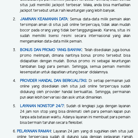
situs judi memiliki jackpot terbesar. Maka, anda bisa manfaatkan
jackpot tersebut untuk raih keuntungan yang lebih banyak.
JAMINAN KEAMANAN DATA
:
Semua data-data milik pemain akan
tersimpan aman di situs judi online terpercaya, tidak akan mudah
bocor pada orang yang tidak bertanggungjawab. Karena, situs ini
sudah memiliki lisensi resmi secara internasional yang akan
mengamankan data-data milik pemain.
BONUS DAN PROMO YANG BANYAK
:
Telah disediakan juga bonus
promo melimpah, dimana nantinya bonus promo tersebut bisa
didapatkan dengan mudah. Bonus promo ini sebagai keuntungan
tambahan bagi para pemain. Sehingga, semua pemain memiliki
kesempatan untuk dapatkan untung besar didalamnya.
PROVIDER HANDAL DAN BERKUALITAS
:
Di setiap permainan judi
online yang disediakan oleh situs judi online terpercaya sudah
didukung oleh provider handal berkualitas. Sehingga, permainan
pun akan lebih bervariasi dan asik untuk dimainkan.
LAYANAN NONSTOP 24/7
:
Sudah di lengkapi juga dengan layanan
24 jam non stop yang bisa dinikmati oleh para pemain kapan pun
tanpa ada batasan waktu. Adanya layanan ini membuat para pemain
bisa bermain taruhan secara fleksibel.
PELAYANAN RAMAH
:
Layanan 24 jam yang di suguhkan oleh situs judi
online terpercaya sudah di dukung juga dengan pelayanan ramah.