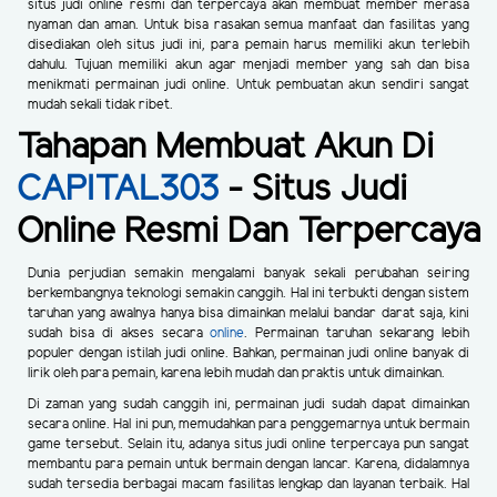
situs judi online resmi dan terpercaya akan membuat member merasa
nyaman dan aman. Untuk bisa rasakan semua manfaat dan fasilitas yang
disediakan oleh situs judi ini, para pemain harus memiliki akun terlebih
dahulu. Tujuan memiliki akun agar menjadi member yang sah dan bisa
menikmati permainan judi online. Untuk pembuatan akun sendiri sangat
mudah sekali tidak ribet.
Tahapan Membuat Akun Di
CAPITAL303
- Situs Judi
Online Resmi Dan Terpercaya
Dunia perjudian semakin mengalami banyak sekali perubahan seiring
berkembangnya teknologi semakin canggih. Hal ini terbukti dengan sistem
taruhan yang awalnya hanya bisa dimainkan melalui bandar darat saja, kini
sudah bisa di akses secara
online
. Permainan taruhan sekarang lebih
populer dengan istilah judi online. Bahkan, permainan judi online banyak di
lirik oleh para pemain, karena lebih mudah dan praktis untuk dimainkan.
Di zaman yang sudah canggih ini, permainan judi sudah dapat dimainkan
secara online. Hal ini pun, memudahkan para penggemarnya untuk bermain
game tersebut. Selain itu, adanya situs judi online terpercaya pun sangat
membantu para pemain untuk bermain dengan lancar. Karena, didalamnya
sudah tersedia berbagai macam fasilitas lengkap dan layanan terbaik. Hal