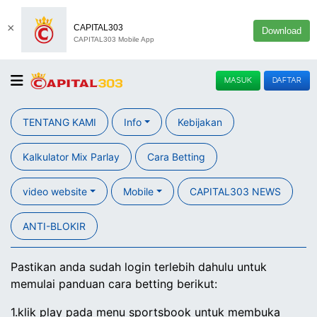
×
CAPITAL303
Download
CAPITAL303 Mobile App
MASUK
DAFTAR
TENTANG KAMI
Info
Kebijakan
Kalkulator Mix Parlay
Cara Betting
video website
Mobile
CAPITAL303 NEWS
ANTI-BLOKIR
Pastikan anda sudah login terlebih dahulu untuk
memulai panduan cara betting berikut:
1.klik play pada menu sportsbook untuk membuka