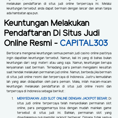
melakukan pendaftaran di situs judi online terpercaya ini. Melalui
keuntungan tersebut anda dapat bermain dengan lancar dan aman tanpa
ada hambatan apa pun.
Keuntungan Melakukan
Pendaftaran Di Situs Judi
Online Resmi -
CAPITAL303
Berbicara mengenai keuntungan semua pemain judi casino online pastinya
ingin dapatkan keuntungan tersebut. Namun, kali ini yang di bahas bukan
keuntungan dari segi materi atau uang saja. Namun, keuntungan berupa
kenyamanan saat bermain. Terkadang para pemain mengalami kesulitan
saat hendak melakukan permainan jud online. Namun, berbeda jika bermain
di situs judi online resmi dan terpercaya di Indonesia. Justru kemudahan
lah yang akan didapatkan oleh para pemain. Maka, inilah macam-macam
keuntungan melakukan pendaftaran di situs judi online resmi dan
terpercaya di Indonesia sebagai berikut :
MENYEDIAKAN JUDI SLOT ONLINE DENGAN JACKPOT BESAR
:
Di
situs judi online terpercaya telah menyediakan permainan slot
online, para penggemarnya bisa dengan mudah mainkan game
tersebut di situs judi ini. Bahkan, permainan slot yang
disediakannya pun memiliki jackpot terbesar. Dimana, tidak semua