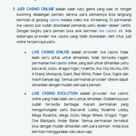
JUDI CASINO ONLINE
adalah salah satu game yang saat ini tengah
booming dikalangan pemain, karena para pemainnya bisa langsung
bermain di gedung
casino
melalui video live streaming. Di permainan
live casino pun sudah disediakan pemandu yaitu dealer-delaer cantik.
Dengan begitu para pemain bisa asik bermain
live casino
ini. Ada
beberapa provider live casino yang telah disediakan oleh situs judi
online terpercaya yaitu :
LIVE CASINO IDNLIVE
adalah provider live casino tidak
kalah seru untuk untuk dimainkan, telah tersedia ragam
permainan live casino online yang asik untuk dimainkan yaitu
baccarat, sicbo, dragon tiger, roulette, Xoc Dia, Niu Niu, IDN
4 Stand, Monopoly, Suwit, Red White, Poker Dice, Oglok dan
masih banyak lagi. Semua permainan provider idnlive dapat
dimainkan dengan mudah oleh para pemain.
LIVE CASINO EVOLUTION
adalah provider live casino
online yang tidak kalah seru untuk dimankan. Didalamnya pun
sudah tersedia berbagai macam permainan yang
menguntungkan yaitu Baccarat Lobby, Roulette Lobby,
Mega Roulette, Mega Sicbo, Mega Wheel, Dragon Tiger,
One Blackjack, Andar Bahar. Semua permainan tersebut
bisa dengan mudah dimainkan oleh para pemain. Anda bisa
bermain menggunakan satu akun saja.