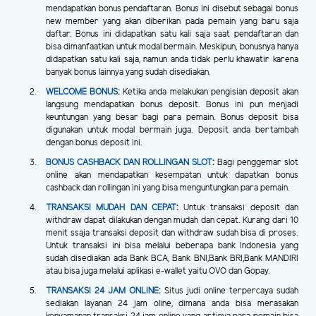
mendapatkan bonus pendaftaran. Bonus ini disebut sebagai bonus
new member yang akan diberikan pada pemain yang baru saja
daftar. Bonus ini didapatkan satu kali saja saat pendaftaran dan
bisa dimanfaatkan untuk modal bermain. Meskipun, bonusnya hanya
didapatkan satu kali saja, namun anda tidak perlu khawatir karena
banyak bonus lainnya yang sudah disediakan.
WELCOME BONUS
:
Ketika anda melakukan pengisian deposit akan
langsung mendapatkan bonus deposit. Bonus ini pun menjadi
keuntungan yang besar bagi para pemain. Bonus deposit bisa
digunakan untuk modal bermain juga. Deposit anda bertambah
dengan bonus deposit ini.
BONUS CASHBACK DAN ROLLINGAN SLOT
:
Bagi penggemar slot
online akan mendapatkan kesempatan untuk dapatkan bonus
cashback dan rollingan ini yang bisa menguntungkan para pemain.
TRANSAKSI MUDAH DAN CEPAT
:
Untuk transaksi deposit dan
withdraw dapat dilakukan dengan mudah dan cepat. Kurang dari 10
menit ssaja transaksi deposit dan withdraw sudah bisa di proses.
Untuk transaksi ini bisa melalui beberapa bank Indonesia yang
sudah disediakan ada Bank BCA, Bank BNI,Bank BRI,Bank MANDIRI
atau bisa juga melalui aplikasi e-wallet yaitu OVO dan Gopay.
TRANSAKSI 24 JAM ONLINE
:
Situs judi online terpercaya sudah
sediakan layanan 24 jam oline, dimana anda bisa merasakan