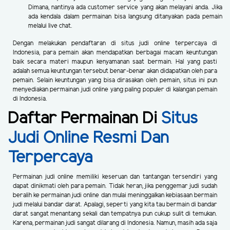
Dimana, nantinya ada customer service yang akan melayani anda. Jika
ada kendala dalam permainan bisa langsung ditanyakan pada pemain
melalui live chat.
Dengan melakukan pendaftaran di situs judi online terpercaya di
Indonesia, para pemain akan mendapatkan berbagai macam keuntungan
baik secara materi maupun kenyamanan saat bermain. Hal yang pasti
adalah semua keuntungan tersebut benar-benar akan didapatkan oleh para
pemain. Selain keuntungan yang bisa dirasakan oleh pemain, situs ini pun
menyediakan permainan judi online yang paling populer di kalangan pemain
di Indonesia.
Daftar Permainan Di
Situs
Judi Online Resmi Dan
Terpercaya
Permainan judi online memiliki keseruan dan tantangan tersendiri yang
dapat dinikmati oleh para pemain. Tidak heran, jika penggemar judi sudah
beralih ke permainan judi online dan mulai meninggalkan kebiasaan bermain
judi melalui bandar darat. Apalagi, seperti yang kita tau bermain di bandar
darat sangat menantang sekali dan tempatnya pun cukup sulit di temukan.
Karena, permainan judi sangat dilarang di Indonesia. Namun, masih ada saja