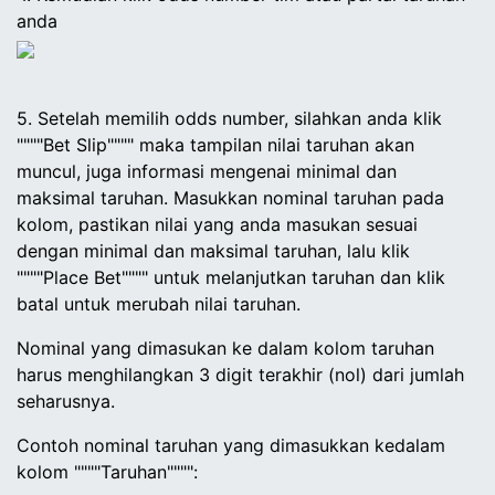
anda
5. Setelah memilih odds number, silahkan anda klik
""""Bet Slip"""" maka tampilan nilai taruhan akan
muncul, juga informasi mengenai minimal dan
maksimal taruhan. Masukkan nominal taruhan pada
kolom, pastikan nilai yang anda masukan sesuai
dengan minimal dan maksimal taruhan, lalu klik
""""Place Bet"""" untuk melanjutkan taruhan dan klik
batal untuk merubah nilai taruhan.
Nominal yang dimasukan ke dalam kolom taruhan
harus menghilangkan 3 digit terakhir (nol) dari jumlah
seharusnya.
Contoh nominal taruhan yang dimasukkan kedalam
kolom """"Taruhan"""":