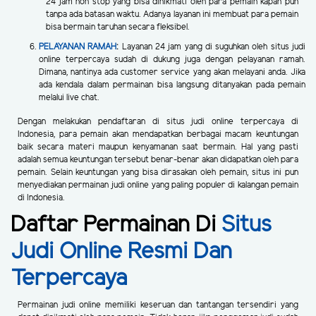
24 jam non stop yang bisa dinikmati oleh para pemain kapan pun
tanpa ada batasan waktu. Adanya layanan ini membuat para pemain
bisa bermain taruhan secara fleksibel.
PELAYANAN RAMAH
:
Layanan 24 jam yang di suguhkan oleh situs judi
online terpercaya sudah di dukung juga dengan pelayanan ramah.
Dimana, nantinya ada customer service yang akan melayani anda. Jika
ada kendala dalam permainan bisa langsung ditanyakan pada pemain
melalui live chat.
Dengan melakukan pendaftaran di situs judi online terpercaya di
Indonesia, para pemain akan mendapatkan berbagai macam keuntungan
baik secara materi maupun kenyamanan saat bermain. Hal yang pasti
adalah semua keuntungan tersebut benar-benar akan didapatkan oleh para
pemain. Selain keuntungan yang bisa dirasakan oleh pemain, situs ini pun
menyediakan permainan judi online yang paling populer di kalangan pemain
di Indonesia.
Daftar Permainan Di
Situs
Judi Online Resmi Dan
Terpercaya
Permainan judi online memiliki keseruan dan tantangan tersendiri yang