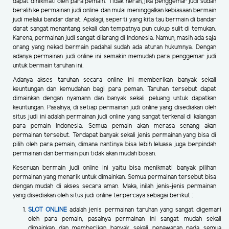
dapat dinikmati oleh para pemain. Tidak heran, jika penggemar judi sudah
beralih ke permainan judi online dan mulai meninggalkan kebiasaan bermain
judi melalui bandar darat. Apalagi, seperti yang kita tau bermain di bandar
darat sangat menantang sekali dan tempatnya pun cukup sulit di temukan.
Karena, permainan judi sangat dilarang di Indonesia. Namun, masih ada saja
orang yang nekad bermain padahal sudah ada aturan hukumnya. Dengan
adanya permainan judi online ini semakin memudah para penggemar judi
untuk bermain taruhan ini.
Adanya akses taruhan secara online ini memberikan banyak sekali
keuntungan dan kemudahan bagi para peman. Taruhan tersebut dapat
dimainkan dengan nyamann dan banyak sekali peluang untuk dapatkan
keuntungan. Pasalnya, di setiap permainan judi online yang disediakan oleh
situs judi ini adalah permainan judi online yang sangat terkenal di kalangan
para pemain Indonesia. Semua pemain akan merasa senang akan
permainan tersebut. Terdapat banyak sekali jenis permainan yang bisa di
pilih oleh para pemain, dimana nantinya bisa lebih leluasa juga berpindah
permainan dan bermain pun tidak akan mudah bosan.
Keseruan bermain judi online ini yaitu bisa menikmati banyak pilihan
permainan yang menarik untuk dimainkan. Semua permainan tersebut bisa
dengan mudah di akses secara aman. Maka, inilah jenis-jenis permainan
yang disediakan oleh situs judi online terpercaya sebagai berikut :
SLOT ONLINE
adalah jenis permainan taruhan yang sangat digemari
oleh para pemain, pasalnya permainan ini sangat mudah sekali
dimainkan dan memberikan banyak sekali penawaran pada semua