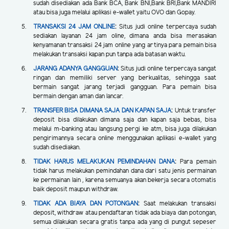
sudah disediakan ada Bank BCA, Bank BNI,Bank BRI,Bank MANDIRI
atau bisa juga melalui aplikasi e-wallet yaitu OVO dan Gopay.
TRANSAKSI 24 JAM ONLINE
:
Situs judi online terpercaya sudah
sediakan layanan 24 jam oline, dimana anda bisa merasakan
kenyamanan transaksi 24 jam online yang artinya para pemain bisa
melakukan transaksi kapan pun tanpa ada batasan waktu.
JARANG ADANYA GANGGUAN
:
Situs judi online terpercaya sangat
ringan dan memiliki server yang berkualitas, sehingga saat
bermain sangat jarang terjadi gangguan. Para pemain bisa
bermain dengan aman dan lancar.
TRANSFER BISA DIMANA SAJA DAN KAPAN SAJA
:
Untuk transfer
deposit bisa dilakukan dimana saja dan kapan saja bebas, bisa
melalui m-banking atau langsung pergi ke atm, bisa juga dilakukan
pengirimannya secara online menggunakan aplikasi e-wallet yang
sudah disediakan.
TIDAK HARUS MELAKUKAN PEMINDAHAN DANA
:
Para pemain
tidak harus melakukan pemindahan dana dari satu jenis permainan
ke permainan lain , karena semuanya akan bekerja secara otomatis
baik deposit maupun withdraw.
TIDAK ADA BIAYA DAN POTONGAN
:
Saat melakukan transaksi
deposit, withdraw atau pendaftaran tidak ada biaya dan potongan,
semua dilakukan secara gratis tanpa ada yang di pungut sepeser