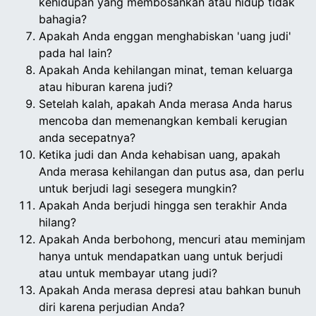
kehidupan yang membosankan atau hidup tidak
bahagia?
Apakah Anda enggan menghabiskan 'uang judi'
pada hal lain?
Apakah Anda kehilangan minat, teman keluarga
atau hiburan karena judi?
Setelah kalah, apakah Anda merasa Anda harus
mencoba dan memenangkan kembali kerugian
anda secepatnya?
Ketika judi dan Anda kehabisan uang, apakah
Anda merasa kehilangan dan putus asa, dan perlu
untuk berjudi lagi sesegera mungkin?
Apakah Anda berjudi hingga sen terakhir Anda
hilang?
Apakah Anda berbohong, mencuri atau meminjam
hanya untuk mendapatkan uang untuk berjudi
atau untuk membayar utang judi?
Apakah Anda merasa depresi atau bahkan bunuh
diri karena perjudian Anda?