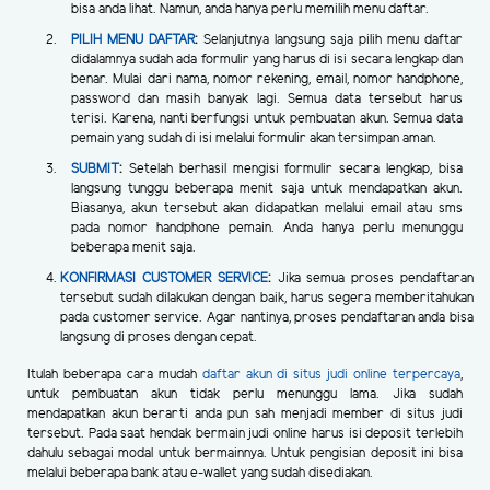
bisa anda lihat. Namun, anda hanya perlu memilih menu daftar.
PILIH MENU DAFTAR
:
Selanjutnya langsung saja pilih menu daftar
didalamnya sudah ada formulir yang harus di isi secara lengkap dan
benar. Mulai dari nama, nomor rekening, email, nomor handphone,
password dan masih banyak lagi. Semua data tersebut harus
terisi. Karena, nanti berfungsi untuk pembuatan akun. Semua data
pemain yang sudah di isi melalui formulir akan tersimpan aman.
SUBMIT
:
Setelah berhasil mengisi formulir secara lengkap, bisa
langsung tunggu beberapa menit saja untuk mendapatkan akun.
Biasanya, akun tersebut akan didapatkan melalui email atau sms
pada nomor handphone pemain. Anda hanya perlu menunggu
beberapa menit saja.
KONFIRMASI CUSTOMER SERVICE
:
Jika semua proses pendaftaran
tersebut sudah dilakukan dengan baik, harus segera memberitahukan
pada customer service. Agar nantinya, proses pendaftaran anda bisa
langsung di proses dengan cepat.
Itulah beberapa cara mudah
daftar akun di situs judi online terpercaya
,
untuk pembuatan akun tidak perlu menunggu lama. Jika sudah
mendapatkan akun berarti anda pun sah menjadi member di situs judi
tersebut. Pada saat hendak bermain judi online harus isi deposit terlebih
dahulu sebagai modal untuk bermainnya. Untuk pengisian deposit ini bisa
melalui beberapa bank atau e-wallet yang sudah disediakan.