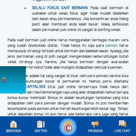
SELALU FOKUS SAAT BERMAIN
:
Pada saat bermain di
usahakan untuk selalu fokus agar tidak mudah dikalahkan
oleh lawan atau permainannya. Jika konsentrasi anda hilang
pasti akan membuat anda kalah besar. Maka, kefokusan
dalam permainan judi online ini sangat di penting sekali.
Pada saat bermain judi online harus menggunakan berbagai macam cara
yang sudah disebutkan diatas. Tidak hanya itu saja para
pemain
harus
mempunyai strategi terbaik untuk bermain dan kalahkan lawan. Apalagi, jika
jenis permainan yang di pilih sangat mengendalakn keberuntungan butuh
sekali strategi nya. Karena, jika hanya bermain dengan asal-asalan
kemenangan tersebut tidak akan mungkin didapatkan oleh para pemain.
Kemenangan adalah hal yang sangat di incar oleh para pemain, karena bisa
dapatkan keuntungan besar di permainan ini. Namun, perlu diketahui
bersama
CAPITAL303
situs judi online terpercaya tidak hanya dari
keuntungan dari hasil kemenangan saja yang akan didapatkan namun berupa
bonus-bonus melimpah. Bonus ini adalah keuntungan tambahan yang bisa
didapatkan oleh para pemain dengan mudah. Bonus ini pun memberikan
kesempatan pada pemain untuk meraih keuntungan lebih besar lagi. Tetapi,
untuk dapatkan bonus ini pun harus ada beberapa cara juga yang harus
dilakukan oleh para pemain. Karena, masing-masing bonus memiliki cara
yang berbeda-beda.
BERANDA
DAFTAR
PROMOSI
LIVE CHAT
Untuk dapatkan bonus di
situs judi online terpercaya
salah satu caranya