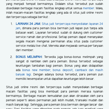
yang menjadi tempat bermainnya. Didalam situs tersebut pun sudah
disediakan berbagai macam fasilitas lengkap untuk semua
member
. Maka,
inilah macam-macam fasilitas lengkap yang ada di situs judi online resmi
dan terpercaya sebagai berikut :
LAYANAN 24 JAM
:
Situs judi terpercaya menyediakan layanan 24
jam
, dimana para pemain bisa bermain judi kapan pun tanpa ada
batasan wakt. Layanan tersebut sudah di dukung oleh customer
service ramah dan profesional. Setiap pemain dapat menanyakan
segala macam mengenai permainan atau situs pada customer
service melalui live chat. Mereka akan mejawab semua pertanyaan
dari member.
BONUS MELIMPAH
:
Tersedia juga bonus-bonus melimpah yang
sangat di nantikan oleh para pemain. Bonus tersebut sebagai
keuntungan tambahan bagi pemain. Bonus yang akan didapatkan
ada
bonus new member, bonus deposit, cashback dan masih
banyak lagi
. Dengan adanya bonus tersebut, para pemain pun
memiliki kesempatan untuk dapatkan keuntungan lebih besar.
Situs judi online resmi dan terpercaya sudah menyediakan berbagai
macam fasilitas yang bisa membuat para pemain merasa nyaman
bermainnya. Berbagai macam kemudahan pun akan dirasakan oleh para
pemain seperti akses permainan jadi lebih mudah, transaksi mudah dan
masih banyak lagi. Sehingga, para pemain bisa bermain dengan lancar dan