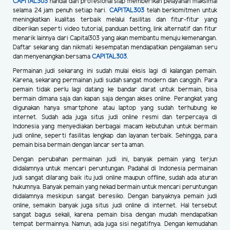
CAPITAL303
handal dan profesional siap memberikan pelayanan maksimal
selama 24 jam penuh setiap hari.
CAPITAL303
telah berkomitmen untuk
meningkatkan kualitas terbaik melalui fasilitas dan fitur-fitur yang
diberikan seperti video tutorial, panduan betting, link alternatif dan fitur
menarik lainnya dari Capital303 yang akan membantu menuju kemenangan.
Daftar sekarang dan nikmati kesempatan mendapatkan pengalaman seru
dan menyenangkan bersama
CAPITAL303
.
Permainan judi sekarang ini sudah mulai eksis lagi di kalangan pemain.
Karena, sekarang permainan judi sudah sangat modern dan canggih. Para
pemain tidak perlu lagi datang ke bandar darat untuk bermain, bisa
bermain dimana saja dan kapan saja dengan akses online. Perangkat yang
digunakan hanya smartphone atau laptop yang sudah terhubung ke
internet. Sudah ada juga situs judi online resmi dan terpercaya di
Indonesia yang menyediakan berbagai macam kebutuhan untuk bermain
judi online, seperti fasilitas lengkap dan layanan terbaik. Sehingga, para
pemain bisa bermain dengan lancar serta aman.
Dengan perubahan permainan judi ini, banyak pemain yang terjun
didalamnya untuk mencari peruntungan. Padahal di Indonesia permainan
judi sangat dilarang baik itu judi online maupun offline, sudah ada aturan
hukumnya. Banyak pemain yang nekad bermain untuk mencari peruntungan
didalamnya meskipun sangat beresiko. Dengan banyaknya pemain judi
online, semakin banyak juga situs judi online di internet. Hal tersebut
sangat bagus sekali, karena pemain bisa dengan mudah mendapatkan
tempat bermainnya. Namun, ada juga sisi negatifnya. Dengan kemudahan