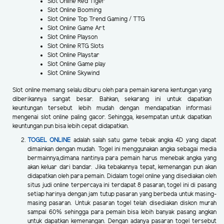
Slot Online Red Tiger
Slot Online Booming
Slot Online Top Trend Gaming / TTG
Slot Online Game Art
Slot Online Playson
Slot Online RTG Slots
Slot Online Playstar
Slot Online Game play
Slot Online Skywind
Slot online memang selalu diburu oleh para pemain karena kentungan yang
diberikannya sangat besar. Bahkan, sekarang ini untuk dapatkan
keuntungan tersebut lebih mudah dengan mendapatkan informasi
mengenai slot online paling gacor. Sehingga, kesempatan untuk dapatkan
keuntungan pun bisa lebih cepat didapatkan.
TOGEL ONLINE
adalah salah satu game tebak angka 4D yang dapat
dimainkan dengan mudah. Togel ini menggunakan angka sebagai media
bermainnya,dimana nantinya para pemain harus menebak angka yang
akan keluar dari bandar. Jika tebakannya tepat, kemenangan pun akan
didapatkan oleh para pemain. Didalam togel online yang disediakan oleh
situs judi online terpercaya ini terdapat 8 pasaran, togel ini di pasang
setiap harinya dengan jam tutup pasaran yang berbeda untuk masing-
masing pasaran. Untuk pasaran togel telah disediakan diskon murah
sampai 60% sehingga para pemain bisa lebih banyak pasang angkan
untuk dapatkan kemenangan. Dengan adanya pasaran togel tersebut