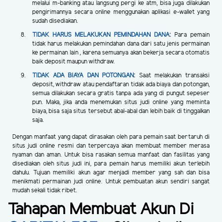
melalui m-banking atau langsung pergi ke atm, bisa juga dilakukan
pengirimannya secara online menggunakan aplikasi e-wallet yang
sudah disediakan.
TIDAK HARUS MELAKUKAN PEMINDAHAN DANA
:
Para pemain
tidak harus melakukan pemindahan dana dari satu jenis permainan
ke permainan lain , karena semuanya akan bekerja secara otomatis
baik deposit maupun withdraw.
TIDAK ADA BIAYA DAN POTONGAN
:
Saat melakukan transaksi
deposit, withdraw atau pendaftaran tidak ada biaya dan potongan,
semua dilakukan secara gratis tanpa ada yang di pungut sepeser
pun. Maka, jika anda menemukan situs judi online yang meminta
biaya, bisa saja situs tersebut abal-abal dan lebih baik di tinggalkan
saja.
Dengan manfaat yang dapat dirasakan oleh para pemain saat bertaruh di
situs judi online resmi dan terpercaya akan membuat member merasa
nyaman dan aman. Untuk bisa rasakan semua manfaat dan fasilitas yang
disediakan oleh situs judi ini, para pemain harus memiliki akun terlebih
dahulu. Tujuan memiliki akun agar menjadi member yang sah dan bisa
menikmati permainan judi online. Untuk pembuatan akun sendiri sangat
mudah sekali tidak ribet.
Tahapan Membuat Akun Di