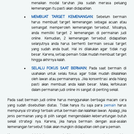
menaikan modal taruhan jika sudah merasa peluang
kemenangan itu pasti akan didapatkan.
MEMBUAT TARGET KEMENANGAN
:
Sebelum bermain
harus membuat target kemenangan sebagai acuan atau
semangat memperoleh kemenangan tersebut. Misalnya,
anda memiliki target 2 kemenangan di permainan judi
online. Kemudian, 2 kemenangan tersebut didapatkan
selanjutnya anda harus berhenti bermain sesuai target
yang sudah anda buat. Hal ini dilakukan agar tidak rugi
besar. Karena, setiap pemain tidak mudah membuat target
hingga akhirnya kalah.
SELALU FOKUS SAAT BERMAIN
:
Pada saat bermain di
usahakan untuk selalu fokus agar tidak mudah dikalahkan
oleh lawan atau permainannya. Jika konsentrasi anda hilang
pasti akan membuat anda kalah besar. Maka, kefokusan
dalam permainan judi online ini sangat di penting sekali.
Pada saat bermain judi online harus menggunakan berbagai macam cara
yang sudah disebutkan diatas. Tidak hanya itu saja para
pemain
harus
mempunyai strategi terbaik untuk bermain dan kalahkan lawan. Apalagi, jika
jenis permainan yang di pilih sangat mengendalakn keberuntungan butuh
sekali strategi nya. Karena, jika hanya bermain dengan asal-asalan
kemenangan tersebut tidak akan mungkin didapatkan oleh para pemain.