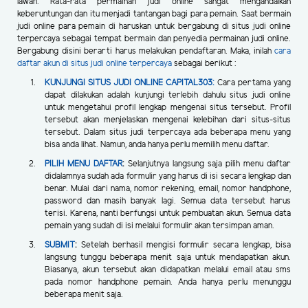
lawan. Rata-rata permainan judi online sangat mengandalkan
keberuntungan dan itu menjadi tantangan bagi para pemain. Saat bermain
judi online para pemain di haruskan untuk bergabung di situs judi online
terpercaya sebagai tempat bermain dan penyedia permainan judi online.
Bergabung disini berarti harus melakukan pendaftaran. Maka, inilah
cara
daftar akun di situs judi online terpercaya
sebagai berikut :
KUNJUNGI SITUS JUDI ONLINE
CAPITAL303:
Cara pertama yang
dapat dilakukan adalah kunjungi terlebih dahulu situs judi online
untuk mengetahui profil lengkap mengenai situs tersebut. Profil
tersebut akan menjelaskan mengenai kelebihan dari situs-situs
tersebut. Dalam situs judi terpercaya ada beberapa menu yang
bisa anda lihat. Namun, anda hanya perlu memilih menu daftar.
PILIH MENU DAFTAR
:
Selanjutnya langsung saja pilih menu daftar
didalamnya sudah ada formulir yang harus di isi secara lengkap dan
benar. Mulai dari nama, nomor rekening, email, nomor handphone,
password dan masih banyak lagi. Semua data tersebut harus
terisi. Karena, nanti berfungsi untuk pembuatan akun. Semua data
pemain yang sudah di isi melalui formulir akan tersimpan aman.
SUBMIT
:
Setelah berhasil mengisi formulir secara lengkap, bisa
langsung tunggu beberapa menit saja untuk mendapatkan akun.
Biasanya, akun tersebut akan didapatkan melalui email atau sms
pada nomor handphone pemain. Anda hanya perlu menunggu
beberapa menit saja.