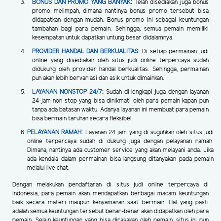
BONUS DAN PROMO YANG BANYAK
:
Telah disediakan juga bonus
promo melimpah, dimana nantinya bonus promo tersebut bisa
didapatkan dengan mudah. Bonus promo ini sebagai keuntungan
tambahan bagi para pemain. Sehingga, semua pemain memiliki
kesempatan untuk dapatkan untung besar didalamnya.
PROVIDER HANDAL DAN BERKUALITAS
:
Di setiap permainan judi
online yang disediakan oleh situs judi online terpercaya sudah
didukung oleh provider handal berkualitas. Sehingga, permainan
pun akan lebih bervariasi dan asik untuk dimainkan.
LAYANAN NONSTOP 24/7
:
Sudah di lengkapi juga dengan layanan
24 jam non stop yang bisa dinikmati oleh para pemain kapan pun
tanpa ada batasan waktu. Adanya layanan ini membuat para pemain
bisa bermain taruhan secara fleksibel.
PELAYANAN RAMAH
:
Layanan 24 jam yang di suguhkan oleh situs judi
online terpercaya sudah di dukung juga dengan pelayanan ramah.
Dimana, nantinya ada customer service yang akan melayani anda. Jika
ada kendala dalam permainan bisa langsung ditanyakan pada pemain
melalui live chat.
Dengan melakukan pendaftaran di situs judi online terpercaya di
Indonesia, para pemain akan mendapatkan berbagai macam keuntungan
baik secara materi maupun kenyamanan saat bermain. Hal yang pasti
adalah semua keuntungan tersebut benar-benar akan didapatkan oleh para
pemain. Selain keuntungan yang bisa dirasakan oleh pemain, situs ini pun