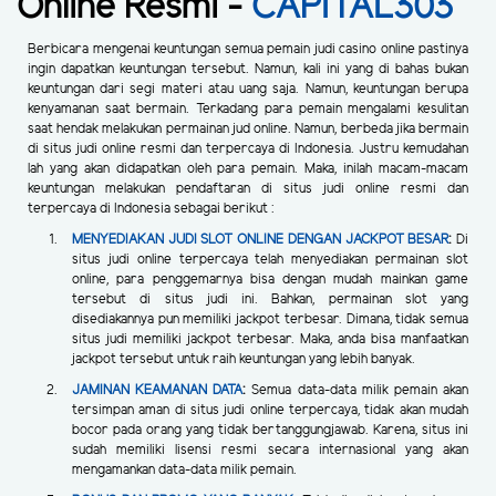
Online Resmi -
CAPITAL303
Berbicara mengenai keuntungan semua pemain judi casino online pastinya
ingin dapatkan keuntungan tersebut. Namun, kali ini yang di bahas bukan
keuntungan dari segi materi atau uang saja. Namun, keuntungan berupa
kenyamanan saat bermain. Terkadang para pemain mengalami kesulitan
saat hendak melakukan permainan jud online. Namun, berbeda jika bermain
di situs judi online resmi dan terpercaya di Indonesia. Justru kemudahan
lah yang akan didapatkan oleh para pemain. Maka, inilah macam-macam
keuntungan melakukan pendaftaran di situs judi online resmi dan
terpercaya di Indonesia sebagai berikut :
MENYEDIAKAN JUDI SLOT ONLINE DENGAN JACKPOT BESAR
:
Di
situs judi online terpercaya telah menyediakan permainan slot
online, para penggemarnya bisa dengan mudah mainkan game
tersebut di situs judi ini. Bahkan, permainan slot yang
disediakannya pun memiliki jackpot terbesar. Dimana, tidak semua
situs judi memiliki jackpot terbesar. Maka, anda bisa manfaatkan
jackpot tersebut untuk raih keuntungan yang lebih banyak.
JAMINAN KEAMANAN DATA
:
Semua data-data milik pemain akan
tersimpan aman di situs judi online terpercaya, tidak akan mudah
bocor pada orang yang tidak bertanggungjawab. Karena, situs ini
sudah memiliki lisensi resmi secara internasional yang akan
mengamankan data-data milik pemain.