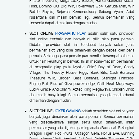
Pirate Treasure, Mega Lucky Easter, Harta Ganesha, Macan
Hoki, Domino QQ Big Win, Pokerways 234, Garuda Man, Win
Battle Royale, Sejarah Kemerdekaan, Sabung Ayam, Adat
Nusantara dan masih banyak lagi. Semua permainan yang
tersedia dapat dimainkan dengan mudah.
SLOT ONLINE
PRAGMATIC PLAY
adalah salah satu provider
slot online terbaik dan banyak di pilih oleh para pemain.
Didalam provider slot ini terdapat banyak sekali jenis
permainan slot yang bisa dimainkan dengan bebas oleh para
pemain. Sehingga, para pemain pun memiliki kesempatan besar
untuk raih keuntungan banyak. Inilah macam-macam permainan
di pragmatic play yaitu Mystic Chief, Day of Dead, Candy
Village, The Tweety House, Piggy Bank Bills, Cash Bonanza,
Treasure Wild, Bigger Bass Bonanza, Starlight Princess,
Raging Bull, Rise of Giza powernudge, Chilli Heat Megaways,
Lucky Grace And Charm, Aztec King Megaways, Chicken Drop
dan masih banyak lagi. Semua permainan yang tersedia dapat
dimainkan dengan mudah.
SLOT ONLINE
JOKER GAMING
adalah provider slot online yang
banyak juga dimainkan oleh para pemain. Semua permainan
yang disediakannya sangat seru untuk dimainkan. Inilah
permainan yang ada di joker gaming adalah Baccarat, Belangkai,
Dragon Tiger, Hot Fruits, Octagon Gem, Horus Eye, Burning