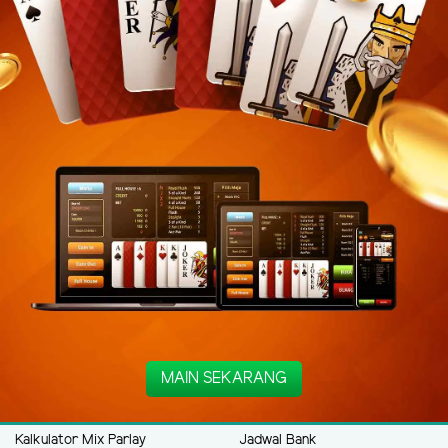
MAIN SEKARANG
Kalkulator Mix Parlay
Jadwal Bank