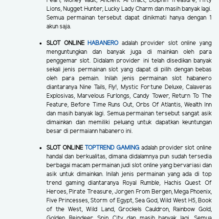
Pearl, Money Vault, Ancient Artifact, Dolphin Treasure, Fifty
Lions, Nugget Hunter, Lucky Lady Charm dan masih banyak lagi.
Semua permainan tersebut dapat dinikmati hanya dengan 1
akun saja.
SLOT ONLINE
HABANERO
adalah provider slot online yang
menguntungkan dan banyak juga di mainkan oleh para
penggemar slot. Didalam provider ini telah disedikan banyak
sekali jenis permainan slot yang dapat di pilih dengan bebas
oleh para pemain. Inilah jenis permainan slot habanero
diantaranya Nine Tails, Fly!, Mystic Fortune Deluxe, Calaveras
Explosivas, Marvelous Furlongs, Candy Tower, Return To The
Feature, Before Time Runs Out, Orbs Of Atlantis, Wealth Inn
dan masih banyak lagi. Semua permainan tersebut sangat asik
dimainkan dan memiliki peluang untuk dapatkan keuntungan
besar di permaiann habanero ini.
SLOT ONLINE
TOPTREND GAMING
adalah provider slot online
handal dan berkualitas, dimana didalamnya pun sudah tersedia
berbagai macam permainan judi slot online yang bervariasi dan
asik untuk dimainkan. Inilah jenis permainan yang ada di top
trend gaming diantaranya Royal Rumble, Hachis Quest Of
Heroes, Pirate Treasure, Jorgen From Bergen, Mega Phoenix,
Five Princesses, Storm of Egypt, Sea God, Wild West H5, Book
of the West, Wild Land, Grockels Cauldron, Rainbow Gold,
Golden Reindeer, Spin City dan masih banyak lagi. Semua