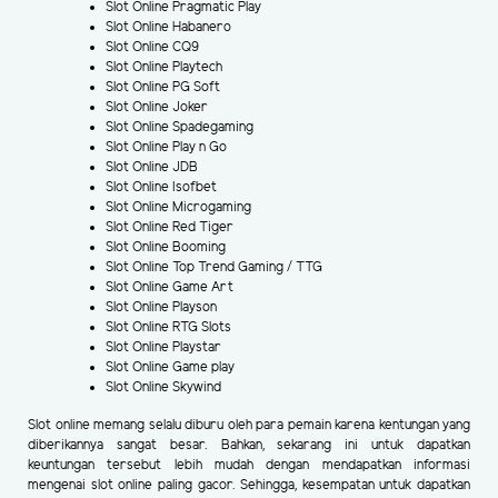
Slot Online Pragmatic Play
Slot Online Habanero
Slot Online CQ9
Slot Online Playtech
Slot Online PG Soft
Slot Online Joker
Slot Online Spadegaming
Slot Online Play n Go
Slot Online JDB
Slot Online Isofbet
Slot Online Microgaming
Slot Online Red Tiger
Slot Online Booming
Slot Online Top Trend Gaming / TTG
Slot Online Game Art
Slot Online Playson
Slot Online RTG Slots
Slot Online Playstar
Slot Online Game play
Slot Online Skywind
Slot online memang selalu diburu oleh para pemain karena kentungan yang
diberikannya sangat besar. Bahkan, sekarang ini untuk dapatkan
keuntungan tersebut lebih mudah dengan mendapatkan informasi
mengenai slot online paling gacor. Sehingga, kesempatan untuk dapatkan